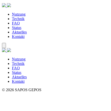
Zum
Inhalt
springen
Nutzung
Technik
FAQ
Status
Aktuelles
Kontakt
Nutzung
Technik
FAQ
Status
Aktuelles
Kontakt
© 2026 SAPOS GEPOS